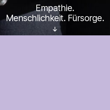
Empathie.
Menschlichkeit. Fürsorge.
Nach
unten
scrollen
Einen geliebten Menschen zu verlieren, ist ein
tiefer Schmerz. Noch fällt es schwer, zu trauern –
da ist noch so viel zu tun. In dieser Zeit möchte
ich Sie professionell begleiten.
Meine Aufgabe als Trauerrednerin sehe ich darin,
Sie in dieser schweren Zeit nach Ihren
Vorstellungen zu entlasten und zu unterstützen.
Ich wünsche Ihnen, dass Sie einen Weg finden,